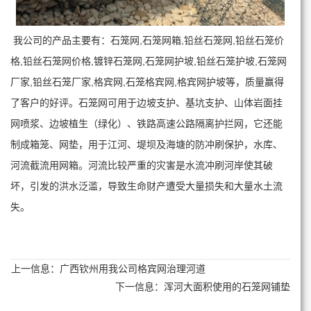
我公司的产品主要有：石笼网,石笼网箱,铅丝石笼网,铅丝石笼价
格,铅丝石笼网价格,镀锌石笼网,石笼网护坡,铅丝石笼护坡,石笼网
厂家,铅丝石笼厂家,格宾网,石笼格宾网,格宾网护坡等，质量赢得
了客户的好评。石笼网可用于边坡支护、基坑支护、山体岩面挂
网喷浆、边坡植生（绿化）、铁路高速公路隔离护拦网，它还能
制成箱笼、网垫，用于江河、堤坝及海塘的防冲刷保护，水库、
河流截流用网箱。河流比较严重的灾害是水流冲刷河岸使其破
坏，引发的洪水泛滥，导致生命财产遭受大量损失和大量水土流
失。
上一信息：
广西钦州用我公司格宾网治理河道
下一信息：
浑河大面积使用的石笼网铺垫