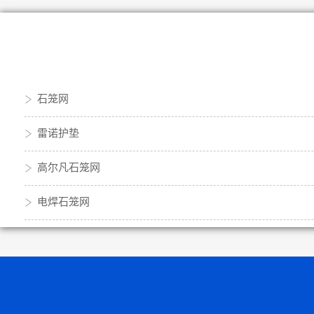
石笼网
雷诺护垫
高尔凡石笼网
电焊石笼网