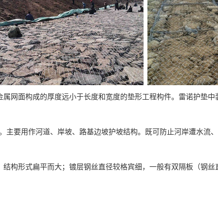
金属网面构成的厚度远小于长度和宽度的垫形工程构件。雷诺护垫中
装填石头。主要用作河道、岸坡、路基边坡护坡结构。既可防止河岸遭水
结构形式扁平而大；镀层钢丝直径较格宾细，一般有双隔板（钢丝直径