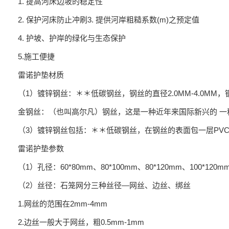
1. 提高河床边坡的稳定性
2. 保护河床防止冲刷3. 提供河岸粗糙系数(m)之预定值
4. 护坡、护岸的绿化与生态保护
5.施工便捷
雷诺护垫材质
（1）镀锌钢丝：＊＊低碳钢丝，钢丝的直径2.0MM-4.0MM
金钢丝：（也叫高尔凡）钢丝，这是一种近年来国际新兴的 一种新
（3）镀锌钢丝包括：＊＊低碳钢丝，在钢丝的表面包一层PV
雷诺护垫参数
（1）孔径：60*80mm、80*100mm、80*120mm、10
（2）丝径：石笼网分三种丝径—网丝、边丝、绑丝
1.网丝的范围在2mm-4mm
2.边丝一般大于网丝，粗0.5mm-1mm