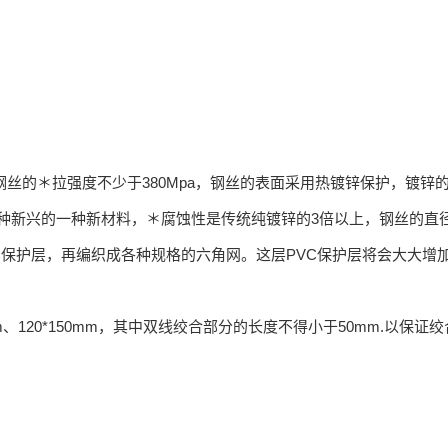
，钢丝的＊拉强度不少于380Mpa，钢丝的表面采用热镀锌保护，镀锌的
兴的一种新材料，＊腐蚀性是传统纯镀锌的3倍以上，钢丝的直径可达1.
C保护层，再编织成各种规格的六角网。这层PVC保护层将会大大
0*120mm、120*150mm，其中双线绞合部分的长度不得小于50mm.