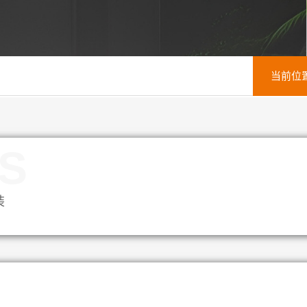
当前位
S
装