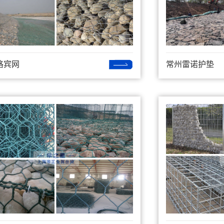
格宾网
常州雷诺护垫