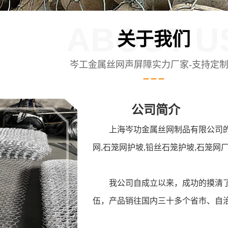
ABOUT U
关于我们
岑工金属丝网声屏障实力厂家-支持定
公司简介
上海岑功金属丝网制品有限公司的
网,石笼网护坡,铅丝石笼护坡,石笼网
我公司自成立以来，成功的摸清
伍，产品销往国内三十多个省市、自治