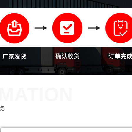
MATION
务