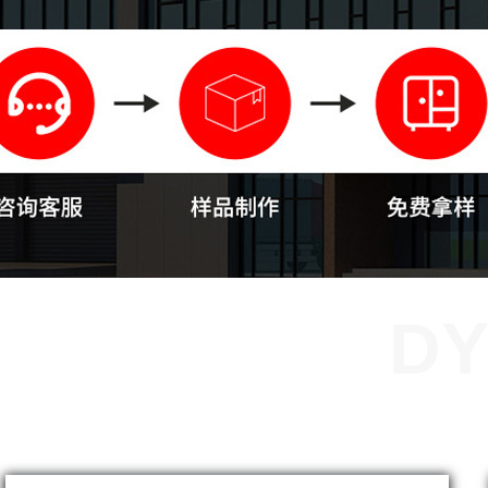
的铅丝笼
DY