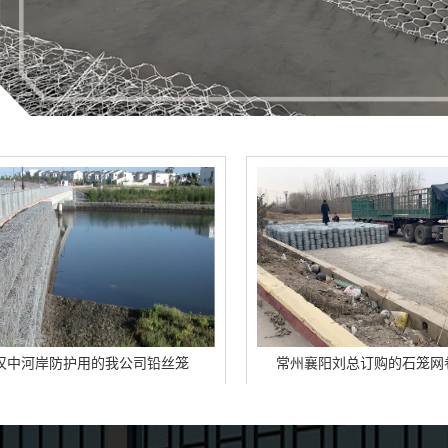
我公司铅丝笼
常州襄阳刘总订购的石笼网卷正在卸车