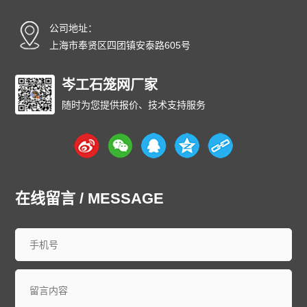
碳纤雨水收集模块厂家
碳纤维雨水收集模块
育苗岩棉块
公司地址：
安徽
北京
重庆
福建
甘肃
广东
广西
贵州
海南
上海市奉贤区四团镇安泰路605号
河北
黑龙江
河南
湖北
湖南
江苏
江西
吉林
辽宁
内蒙古
宁夏
青海
山东
上海
山西
陕西
四川
天津
岑工石笼网厂家
新疆
西藏
云南
浙江
石家庄
唐山
邯郸
保定
沧州
随时为您提供报价、技术支持服务
廊坊
太原
呼和浩特
包头
鄂尔多斯
沈阳
大连
中山
鞍山
长春
西安
哈尔滨
大庆
西安
南京
无锡
徐州
常州
苏州
南通
连云港
淮安
盐城
扬州
镇江
泰州
宿迁
杭州
宁波
温州
嘉兴
湖州
绍兴
金华
台州
在线留言 / MESSAGE
合肥
芜湖
福州
厦门
泉州
漳州
南昌
济南
青岛
淄博
枣庄
东营
烟台
潍坊
济宁
泰安
威海
临沂
德州
聊城
滨州
菏泽
郑州
洛阳
新乡
许昌
南阳
周口
武汉
宜昌
襄阳
长沙
株洲
衡阳
岳阳
常德
郴州
广州
深圳
珠海
佛山
江门