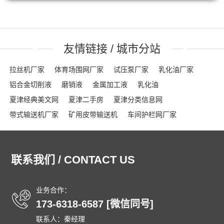
友情链接 / 城市分站
拉丝机厂家
体育场围网厂家
试压泵厂家
乳化油厂家
铝合金切削液
磨销液
金属加工液
乳化油
夏津经典美文网
夏津二手房
夏津分类信息网
带式输送机厂家
矿用皮带输送机
车间护栏网厂家
网格布厂家
粮食输送机厂家
隔离栏厂家
钢踏板厂家
踏步板厂家
龟甲网厂家
沟盖板
龟甲网
声屏障
联系我们 / CONTACT US
石笼网箱
刀片刺绳
车间隔离网
隔音屏
勾花护栏网
球场围网
吸音墙
刀片刺网
体育场围网
沟盖板厂家
锚固钉
龟甲网
踏步板厂家
钢格栅
格栅板
泄爆墙
业务合作：
173-6318-6587 [微信同号]
泄爆门
防爆墙
泄爆门
生态多孔纤维棉
多孔纤维棉
联系人：秦经理
碳纤维雨水收集模块
碳纤雨水收集模块
育苗岩棉