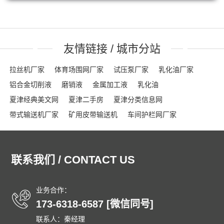
友情链接 / 城市分站
拉丝机厂家
体育场围网厂家
试压泵厂家
乳化油厂家
铝合金切削液
磨销液
金属加工液
乳化油
夏津经典美文网
夏津二手房
夏津分类信息网
带式输送机厂家
矿用皮带输送机
车间护栏网厂家
网格布厂家
粮食输送机厂家
隔离栏厂家
钢踏板厂家
踏步板厂家
龟甲网厂家
沟盖板
龟甲网
声屏障
联系我们 / CONTACT US
石笼网箱
刀片刺绳
车间隔离网
隔音屏
勾花护栏网
球场围网
吸音墙
刀片刺网
体育场围网
沟盖板厂家
锚固钉
龟甲网
踏步板厂家
钢格栅
格栅板
泄爆墙
业务合作：
173-6318-6587 [微信同号]
泄爆门
防爆墙
泄爆门
生态多孔纤维棉
多孔纤维棉
联系人：秦经理
碳纤维雨水收集模块
碳纤雨水收集模块
育苗岩棉