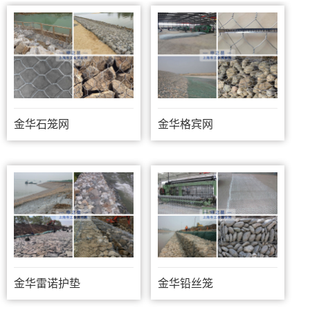
金华石笼网
金华格宾网
金华雷诺护垫
金华铅丝笼