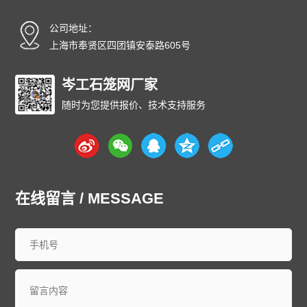
碳纤雨水收集模块厂家
碳纤维雨水收集模块
育苗岩棉块
公司地址：
安徽
北京
重庆
福建
甘肃
广东
广西
贵州
海南
上海市奉贤区四团镇安泰路605号
河北
黑龙江
河南
湖北
湖南
江苏
江西
吉林
辽宁
内蒙古
宁夏
青海
山东
上海
山西
陕西
四川
天津
岑工石笼网厂家
新疆
西藏
云南
浙江
石家庄
唐山
邯郸
保定
沧州
随时为您提供报价、技术支持服务
廊坊
太原
呼和浩特
包头
鄂尔多斯
沈阳
大连
中山
鞍山
长春
西安
哈尔滨
大庆
西安
南京
无锡
徐州
常州
苏州
南通
连云港
淮安
盐城
扬州
镇江
泰州
宿迁
杭州
宁波
温州
嘉兴
湖州
绍兴
金华
台州
在线留言 / MESSAGE
合肥
芜湖
福州
厦门
泉州
漳州
南昌
济南
青岛
淄博
枣庄
东营
烟台
潍坊
济宁
泰安
威海
临沂
德州
聊城
滨州
菏泽
郑州
洛阳
新乡
许昌
南阳
周口
武汉
宜昌
襄阳
长沙
株洲
衡阳
岳阳
常德
郴州
广州
深圳
珠海
佛山
江门