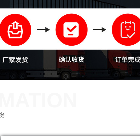
MATION
务