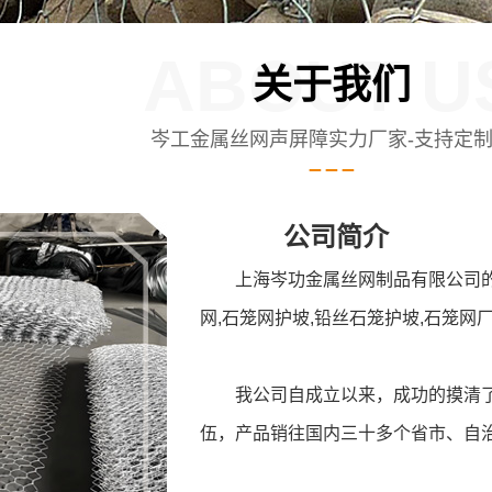
ABOUT U
关于我们
岑工金属丝网声屏障实力厂家-支持定
公司简介
上海岑功金属丝网制品有限公司的
网,石笼网护坡,铅丝石笼护坡,石笼网
我公司自成立以来，成功的摸清
伍，产品销往国内三十多个省市、自治