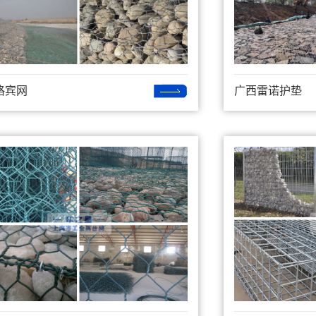
格宾网
广西雷诺护垫