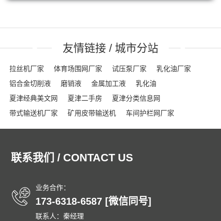
友情链接 / 城市分站
拉丝机厂家
体育场围网厂家
试压泵厂家
乳化油厂家
铝合金切削液
磨销液
金属加工液
乳化油
夏津经典美文网
夏津二手房
夏津分类信息网
带式输送机厂家
矿用皮带输送机
车间护栏网厂家
网格布厂家
粮食输送机厂家
隔离栏厂家
钢踏板厂家
踏步板厂家
龟甲网厂家
沟盖板
龟甲网
声屏障
联系我们 / CONTACT US
石笼网箱
刀片刺绳
车间隔离网
隔音屏
勾花护栏网
球场围网
吸音墙
刀片刺网
体育场围网
沟盖板厂家
锚固钉
龟甲网
踏步板厂家
钢格栅
格栅板
泄爆墙
业务合作：
173-6318-6587 [微信同号]
泄爆门
防爆墙
泄爆门
生态多孔纤维棉
多孔纤维棉
联系人：秦经理
碳纤维雨水收集模块
碳纤雨水收集模块
育苗岩棉