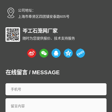
碳纤雨水收集模块厂家
碳纤维雨水收集模块
育苗岩棉块
公司地址：
安徽
北京
重庆
福建
甘肃
广东
广西
贵州
海南
上海市奉贤区四团镇安泰路605号
河北
黑龙江
河南
湖北
湖南
江苏
江西
吉林
辽宁
内蒙古
宁夏
青海
山东
上海
山西
陕西
四川
天津
岑工石笼网厂家
新疆
西藏
云南
浙江
石家庄
唐山
邯郸
保定
沧州
随时为您提供报价、技术支持服务
廊坊
太原
呼和浩特
包头
鄂尔多斯
沈阳
大连
中山
鞍山
长春
西安
哈尔滨
大庆
西安
南京
无锡
徐州
常州
苏州
南通
连云港
淮安
盐城
扬州
镇江
泰州
宿迁
杭州
宁波
温州
嘉兴
湖州
绍兴
金华
台州
在线留言 / MESSAGE
合肥
芜湖
福州
厦门
泉州
漳州
南昌
济南
青岛
淄博
枣庄
东营
烟台
潍坊
济宁
泰安
威海
临沂
德州
聊城
滨州
菏泽
郑州
洛阳
新乡
许昌
南阳
周口
武汉
宜昌
襄阳
长沙
株洲
衡阳
岳阳
常德
郴州
广州
深圳
珠海
佛山
江门