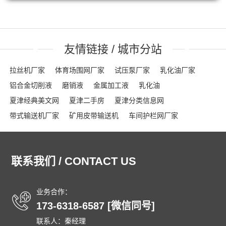
友情链接 / 城市分站
拉丝机厂家
体育场围网厂家
试压泵厂家
乳化油厂家
铝合金切削液
磨销液
金属加工液
乳化油
夏津经典美文网
夏津二手房
夏津分类信息网
带式输送机厂家
矿用皮带输送机
车间护栏网厂家
网格布厂家
粮食输送机厂家
隔离栏厂家
钢踏板厂家
踏步板厂家
龟甲网厂家
沟盖板
龟甲网
声屏障
联系我们 / CONTACT US
石笼网箱
刀片刺绳
车间隔离网
隔音屏
勾花护栏网
球场围网
吸音墙
刀片刺网
体育场围网
沟盖板厂家
锚固钉
龟甲网
踏步板厂家
钢格栅
格栅板
泄爆墙
业务合作：
173-6318-6587 [微信同号]
泄爆门
防爆墙
泄爆门
生态多孔纤维棉
多孔纤维棉
联系人：秦经理
碳纤维雨水收集模块
碳纤雨水收集模块
育苗岩棉