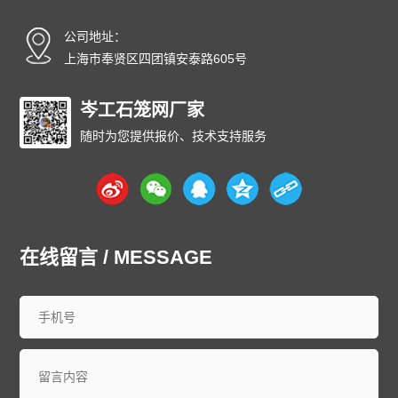
碳纤雨水收集模块厂家
碳纤维雨水收集模块
育苗岩棉块
公司地址：
安徽
北京
重庆
福建
甘肃
广东
广西
贵州
海南
上海市奉贤区四团镇安泰路605号
河北
黑龙江
河南
湖北
湖南
江苏
江西
吉林
辽宁
内蒙古
宁夏
青海
山东
上海
山西
陕西
四川
天津
岑工石笼网厂家
新疆
西藏
云南
浙江
石家庄
唐山
邯郸
保定
沧州
随时为您提供报价、技术支持服务
廊坊
太原
呼和浩特
包头
鄂尔多斯
沈阳
大连
中山
鞍山
长春
西安
哈尔滨
大庆
西安
南京
无锡
徐州
常州
苏州
南通
连云港
淮安
盐城
扬州
镇江
泰州
宿迁
杭州
宁波
温州
嘉兴
湖州
绍兴
金华
台州
在线留言 / MESSAGE
合肥
芜湖
福州
厦门
泉州
漳州
南昌
济南
青岛
淄博
枣庄
东营
烟台
潍坊
济宁
泰安
威海
临沂
德州
聊城
滨州
菏泽
郑州
洛阳
新乡
许昌
南阳
周口
武汉
宜昌
襄阳
长沙
株洲
衡阳
岳阳
常德
郴州
广州
深圳
珠海
佛山
江门