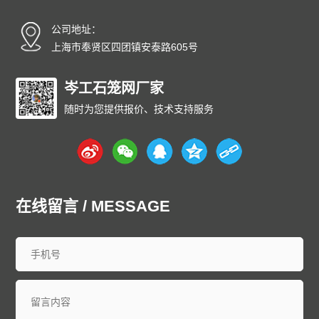
碳纤雨水收集模块厂家
碳纤维雨水收集模块
育苗岩棉块
公司地址：
安徽
北京
重庆
福建
甘肃
广东
广西
贵州
海南
上海市奉贤区四团镇安泰路605号
河北
黑龙江
河南
湖北
湖南
江苏
江西
吉林
辽宁
内蒙古
宁夏
青海
山东
上海
山西
陕西
四川
天津
岑工石笼网厂家
新疆
西藏
云南
浙江
石家庄
唐山
邯郸
保定
沧州
随时为您提供报价、技术支持服务
廊坊
太原
呼和浩特
包头
鄂尔多斯
沈阳
大连
中山
鞍山
长春
西安
哈尔滨
大庆
西安
南京
无锡
徐州
常州
苏州
南通
连云港
淮安
盐城
扬州
镇江
泰州
宿迁
杭州
宁波
温州
嘉兴
湖州
绍兴
金华
台州
在线留言 / MESSAGE
合肥
芜湖
福州
厦门
泉州
漳州
南昌
济南
青岛
淄博
枣庄
东营
烟台
潍坊
济宁
泰安
威海
临沂
德州
聊城
滨州
菏泽
郑州
洛阳
新乡
许昌
南阳
周口
武汉
宜昌
襄阳
长沙
株洲
衡阳
岳阳
常德
郴州
广州
深圳
珠海
佛山
江门