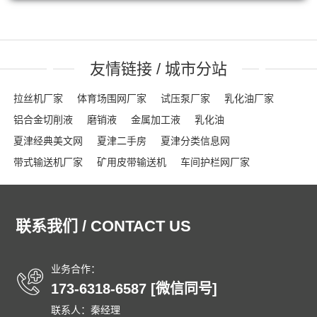
友情链接 / 城市分站
拉丝机厂家
体育场围网厂家
试压泵厂家
乳化油厂家
铝合金切削液
磨销液
金属加工液
乳化油
夏津经典美文网
夏津二手房
夏津分类信息网
带式输送机厂家
矿用皮带输送机
车间护栏网厂家
网格布厂家
粮食输送机厂家
隔离栏厂家
钢踏板厂家
踏步板厂家
龟甲网厂家
沟盖板
龟甲网
声屏障
联系我们 / CONTACT US
石笼网箱
刀片刺绳
车间隔离网
隔音屏
勾花护栏网
球场围网
吸音墙
刀片刺网
体育场围网
沟盖板厂家
锚固钉
龟甲网
踏步板厂家
钢格栅
格栅板
泄爆墙
业务合作：
173-6318-6587 [微信同号]
泄爆门
防爆墙
泄爆门
生态多孔纤维棉
多孔纤维棉
联系人：秦经理
碳纤维雨水收集模块
碳纤雨水收集模块
育苗岩棉