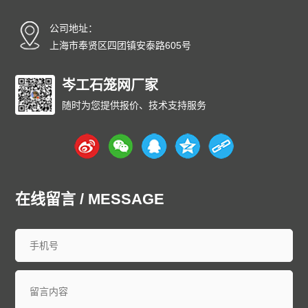
碳纤雨水收集模块厂家
碳纤维雨水收集模块
育苗岩棉块
公司地址：
安徽
北京
重庆
福建
甘肃
广东
广西
贵州
海南
上海市奉贤区四团镇安泰路605号
河北
黑龙江
河南
湖北
湖南
江苏
江西
吉林
辽宁
内蒙古
宁夏
青海
山东
上海
山西
陕西
四川
天津
岑工石笼网厂家
新疆
西藏
云南
浙江
石家庄
唐山
邯郸
保定
沧州
随时为您提供报价、技术支持服务
廊坊
太原
呼和浩特
包头
鄂尔多斯
沈阳
大连
中山
鞍山
长春
西安
哈尔滨
大庆
西安
南京
无锡
徐州
常州
苏州
南通
连云港
淮安
盐城
扬州
镇江
泰州
宿迁
杭州
宁波
温州
嘉兴
湖州
绍兴
金华
台州
在线留言 / MESSAGE
合肥
芜湖
福州
厦门
泉州
漳州
南昌
济南
青岛
淄博
枣庄
东营
烟台
潍坊
济宁
泰安
威海
临沂
德州
聊城
滨州
菏泽
郑州
洛阳
新乡
许昌
南阳
周口
武汉
宜昌
襄阳
长沙
株洲
衡阳
岳阳
常德
郴州
广州
深圳
珠海
佛山
江门