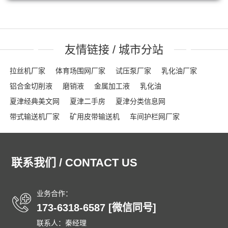
友情链接 / 城市分站
拉丝机厂家
体育场围网厂家
试压泵厂家
乳化油厂家
铝合金切削液
磨销液
金属加工液
乳化油
夏津经典美文网
夏津二手房
夏津分类信息网
带式输送机厂家
矿用皮带输送机
车间护栏网厂家
网格布厂家
粮食输送机厂家
隔离栏厂家
钢踏板厂家
踏步板厂家
龟甲网厂家
沟盖板
龟甲网
声屏障
联系我们 / CONTACT US
石笼网箱
刀片刺绳
车间隔离网
隔音屏
勾花护栏网
球场围网
吸音墙
刀片刺网
体育场围网
沟盖板厂家
锚固钉
龟甲网
踏步板厂家
钢格栅
格栅板
泄爆墙
业务合作：
173-6318-6587 [微信同号]
泄爆门
防爆墙
泄爆门
生态多孔纤维棉
多孔纤维棉
联系人：秦经理
碳纤维雨水收集模块
碳纤雨水收集模块
育苗岩棉