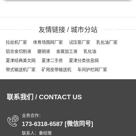
友情链接 / 城市分站
拉丝机厂家
体育场围网厂家
试压泵厂家
乳化油厂家
铝合金切削液
磨销液
金属加工液
乳化油
夏津经典美文网
夏津二手房
夏津分类信息网
带式输送机厂家
矿用皮带输送机
车间护栏网厂家
网格布厂家
粮食输送机厂家
隔离栏厂家
钢踏板厂家
踏步板厂家
龟甲网厂家
沟盖板
龟甲网
声屏障
联系我们 / CONTACT US
石笼网箱
刀片刺绳
车间隔离网
隔音屏
勾花护栏网
球场围网
吸音墙
刀片刺网
体育场围网
沟盖板厂家
锚固钉
龟甲网
踏步板厂家
钢格栅
格栅板
泄爆墙
业务合作：
173-6318-6587 [微信同号]
泄爆门
防爆墙
泄爆门
生态多孔纤维棉
多孔纤维棉
联系人：秦经理
碳纤维雨水收集模块
碳纤雨水收集模块
育苗岩棉