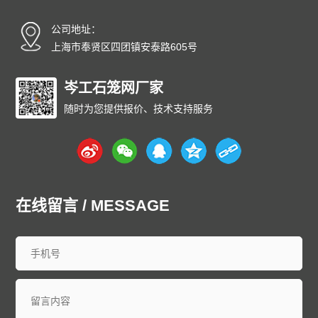
碳纤雨水收集模块厂家
碳纤维雨水收集模块
育苗岩棉块
公司地址：
安徽
北京
重庆
福建
甘肃
广东
广西
贵州
海南
上海市奉贤区四团镇安泰路605号
河北
黑龙江
河南
湖北
湖南
江苏
江西
吉林
辽宁
内蒙古
宁夏
青海
山东
上海
山西
陕西
四川
天津
岑工石笼网厂家
新疆
西藏
云南
浙江
石家庄
唐山
邯郸
保定
沧州
随时为您提供报价、技术支持服务
廊坊
太原
呼和浩特
包头
鄂尔多斯
沈阳
大连
中山
鞍山
长春
西安
哈尔滨
大庆
西安
南京
无锡
徐州
常州
苏州
南通
连云港
淮安
盐城
扬州
镇江
泰州
宿迁
杭州
宁波
温州
嘉兴
湖州
绍兴
金华
台州
在线留言 / MESSAGE
合肥
芜湖
福州
厦门
泉州
漳州
南昌
济南
青岛
淄博
枣庄
东营
烟台
潍坊
济宁
泰安
威海
临沂
德州
聊城
滨州
菏泽
郑州
洛阳
新乡
许昌
南阳
周口
武汉
宜昌
襄阳
长沙
株洲
衡阳
岳阳
常德
郴州
广州
深圳
珠海
佛山
江门