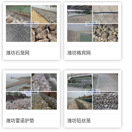
潍坊石笼网
潍坊格宾网
潍坊雷诺护垫
潍坊铅丝笼