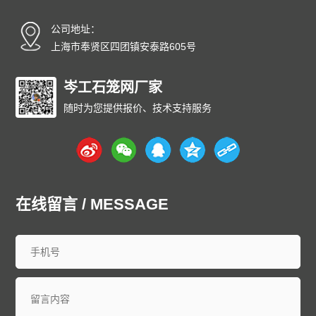
碳纤雨水收集模块厂家
碳纤维雨水收集模块
育苗岩棉块
公司地址：
安徽
北京
重庆
福建
甘肃
广东
广西
贵州
海南
上海市奉贤区四团镇安泰路605号
河北
黑龙江
河南
湖北
湖南
江苏
江西
吉林
辽宁
内蒙古
宁夏
青海
山东
上海
山西
陕西
四川
天津
岑工石笼网厂家
新疆
西藏
云南
浙江
石家庄
唐山
邯郸
保定
沧州
随时为您提供报价、技术支持服务
廊坊
太原
呼和浩特
包头
鄂尔多斯
沈阳
大连
中山
鞍山
长春
西安
哈尔滨
大庆
西安
南京
无锡
徐州
常州
苏州
南通
连云港
淮安
盐城
扬州
镇江
泰州
宿迁
杭州
宁波
温州
嘉兴
湖州
绍兴
金华
台州
在线留言 / MESSAGE
合肥
芜湖
福州
厦门
泉州
漳州
南昌
济南
青岛
淄博
枣庄
东营
烟台
潍坊
济宁
泰安
威海
临沂
德州
聊城
滨州
菏泽
郑州
洛阳
新乡
许昌
南阳
周口
武汉
宜昌
襄阳
长沙
株洲
衡阳
岳阳
常德
郴州
广州
深圳
珠海
佛山
江门