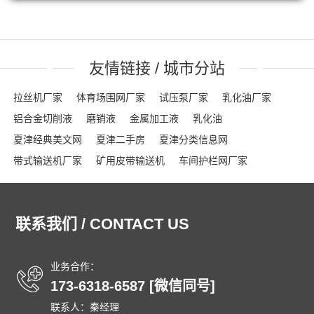
友情链接 / 城市分站
拉丝机厂家
体育场围网厂家
试压泵厂家
乳化油厂家
铝合金切削液
磨销液
金属加工液
乳化油
夏津经典美文网
夏津二手房
夏津分类信息网
带式输送机厂家
矿用皮带输送机
车间护栏网厂家
网格布厂家
粮食输送机厂家
隔离栏厂家
钢踏板厂家
踏步板厂家
龟甲网厂家
沟盖板
龟甲网
声屏障
联系我们 / CONTACT US
石笼网箱
刀片刺绳
车间隔离网
隔音屏
勾花护栏网
球场围网
吸音墙
刀片刺网
体育场围网
沟盖板厂家
锚固钉
龟甲网
踏步板厂家
钢格栅
格栅板
泄爆墙
业务合作：
173-6318-6587 [微信同号]
泄爆门
防爆墙
泄爆门
生态多孔纤维棉
多孔纤维棉
联系人：秦经理
碳纤维雨水收集模块
碳纤雨水收集模块
育苗岩棉