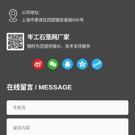
碳纤雨水收集模块厂家
碳纤维雨水收集模块
育苗岩棉块
公司地址：
安徽
北京
重庆
福建
甘肃
广东
广西
贵州
海南
上海市奉贤区四团镇安泰路605号
河北
黑龙江
河南
湖北
湖南
江苏
江西
吉林
辽宁
内蒙古
宁夏
青海
山东
上海
山西
陕西
四川
天津
岑工石笼网厂家
新疆
西藏
云南
浙江
石家庄
唐山
邯郸
保定
沧州
随时为您提供报价、技术支持服务
廊坊
太原
呼和浩特
包头
鄂尔多斯
沈阳
大连
中山
鞍山
长春
西安
哈尔滨
大庆
西安
南京
无锡
徐州
常州
苏州
南通
连云港
淮安
盐城
扬州
镇江
泰州
宿迁
杭州
宁波
温州
嘉兴
湖州
绍兴
金华
台州
在线留言 / MESSAGE
合肥
芜湖
福州
厦门
泉州
漳州
南昌
济南
青岛
淄博
枣庄
东营
烟台
潍坊
济宁
泰安
威海
临沂
德州
聊城
滨州
菏泽
郑州
洛阳
新乡
许昌
南阳
周口
武汉
宜昌
襄阳
长沙
株洲
衡阳
岳阳
常德
郴州
广州
深圳
珠海
佛山
江门