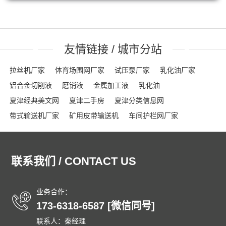
友情链接 / 城市分站
拉丝机厂家
体育场围网厂家
试压泵厂家
乳化油厂家
铝合金切削液
磨销液
金属加工液
乳化油
夏津经典美文网
夏津二手房
夏津分类信息网
带式输送机厂家
矿用皮带输送机
车间护栏网厂家
网格布厂家
粮食输送机厂家
隔离栏厂家
钢踏板厂家
踏步板厂家
龟甲网厂家
沟盖板
龟甲网
声屏障
联系我们 / CONTACT US
石笼网箱
刀片刺绳
车间隔离网
隔音屏
勾花护栏网
球场围网
吸音墙
刀片刺网
体育场围网
沟盖板厂家
锚固钉
龟甲网
踏步板厂家
钢格栅
格栅板
泄爆墙
业务合作：
173-6318-6587 [微信同号]
泄爆门
防爆墙
泄爆门
生态多孔纤维棉
多孔纤维棉
联系人：秦经理
碳纤维雨水收集模块
碳纤雨水收集模块
育苗岩棉