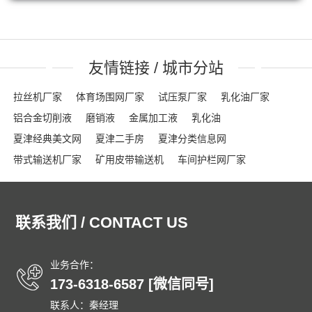
友情链接 / 城市分站
拉丝机厂家
体育场围网厂家
试压泵厂家
乳化油厂家
铝合金切削液
磨销液
金属加工液
乳化油
夏津经典美文网
夏津二手房
夏津分类信息网
带式输送机厂家
矿用皮带输送机
车间护栏网厂家
网格布厂家
粮食输送机厂家
隔离栏厂家
钢踏板厂家
踏步板厂家
龟甲网厂家
沟盖板
龟甲网
声屏障
联系我们 / CONTACT US
石笼网箱
刀片刺绳
车间隔离网
隔音屏
勾花护栏网
球场围网
吸音墙
刀片刺网
体育场围网
沟盖板厂家
锚固钉
龟甲网
踏步板厂家
钢格栅
格栅板
泄爆墙
业务合作：
173-6318-6587 [微信同号]
泄爆门
防爆墙
泄爆门
生态多孔纤维棉
多孔纤维棉
联系人：秦经理
碳纤维雨水收集模块
碳纤雨水收集模块
育苗岩棉