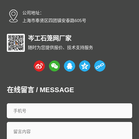
碳纤雨水收集模块厂家
碳纤维雨水收集模块
育苗岩棉块
公司地址：
安徽
北京
重庆
福建
甘肃
广东
广西
贵州
海南
上海市奉贤区四团镇安泰路605号
河北
黑龙江
河南
湖北
湖南
江苏
江西
吉林
辽宁
内蒙古
宁夏
青海
山东
上海
山西
陕西
四川
天津
岑工石笼网厂家
新疆
西藏
云南
浙江
石家庄
唐山
邯郸
保定
沧州
随时为您提供报价、技术支持服务
廊坊
太原
呼和浩特
包头
鄂尔多斯
沈阳
大连
中山
鞍山
长春
西安
哈尔滨
大庆
西安
南京
无锡
徐州
常州
苏州
南通
连云港
淮安
盐城
扬州
镇江
泰州
宿迁
杭州
宁波
温州
嘉兴
湖州
绍兴
金华
台州
在线留言 / MESSAGE
合肥
芜湖
福州
厦门
泉州
漳州
南昌
济南
青岛
淄博
枣庄
东营
烟台
潍坊
济宁
泰安
威海
临沂
德州
聊城
滨州
菏泽
郑州
洛阳
新乡
许昌
南阳
周口
武汉
宜昌
襄阳
长沙
株洲
衡阳
岳阳
常德
郴州
广州
深圳
珠海
佛山
江门