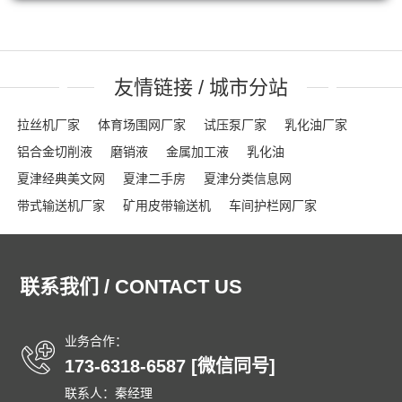
友情链接 / 城市分站
拉丝机厂家
体育场围网厂家
试压泵厂家
乳化油厂家
铝合金切削液
磨销液
金属加工液
乳化油
夏津经典美文网
夏津二手房
夏津分类信息网
带式输送机厂家
矿用皮带输送机
车间护栏网厂家
网格布厂家
粮食输送机厂家
隔离栏厂家
钢踏板厂家
踏步板厂家
龟甲网厂家
沟盖板
龟甲网
声屏障
联系我们 / CONTACT US
石笼网箱
刀片刺绳
车间隔离网
隔音屏
勾花护栏网
球场围网
吸音墙
刀片刺网
体育场围网
沟盖板厂家
锚固钉
龟甲网
踏步板厂家
钢格栅
格栅板
泄爆墙
业务合作：
173-6318-6587 [微信同号]
泄爆门
防爆墙
泄爆门
生态多孔纤维棉
多孔纤维棉
联系人：秦经理
碳纤维雨水收集模块
碳纤雨水收集模块
育苗岩棉