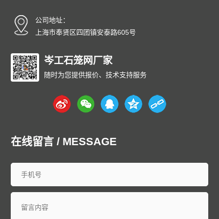
碳纤雨水收集模块厂家
碳纤维雨水收集模块
育苗岩棉块
公司地址：
安徽
北京
重庆
福建
甘肃
广东
广西
贵州
海南
上海市奉贤区四团镇安泰路605号
河北
黑龙江
河南
湖北
湖南
江苏
江西
吉林
辽宁
内蒙古
宁夏
青海
山东
上海
山西
陕西
四川
天津
岑工石笼网厂家
新疆
西藏
云南
浙江
石家庄
唐山
邯郸
保定
沧州
随时为您提供报价、技术支持服务
廊坊
太原
呼和浩特
包头
鄂尔多斯
沈阳
大连
中山
鞍山
长春
西安
哈尔滨
大庆
西安
南京
无锡
徐州
常州
苏州
南通
连云港
淮安
盐城
扬州
镇江
泰州
宿迁
杭州
宁波
温州
嘉兴
湖州
绍兴
金华
台州
在线留言 / MESSAGE
合肥
芜湖
福州
厦门
泉州
漳州
南昌
济南
青岛
淄博
枣庄
东营
烟台
潍坊
济宁
泰安
威海
临沂
德州
聊城
滨州
菏泽
郑州
洛阳
新乡
许昌
南阳
周口
武汉
宜昌
襄阳
长沙
株洲
衡阳
岳阳
常德
郴州
广州
深圳
珠海
佛山
江门